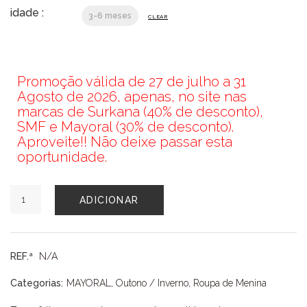
idade :
3-6 meses
CLEAR
Promoção válida de 27 de julho a 31
Agosto de 2026, apenas, no site nas
marcas de Surkana (40% de desconto),
SMF e Mayoral (30% de desconto).
Aproveite!! Não deixe passar esta
oportunidade.
Quantidade
ADICIONAR
de
VESTIDO
BEBÉ
VERMELHO
REF.ª
N/A
MAYORAL
Categorias:
MAYORAL
,
Outono / Inverno
,
Roupa de Menina