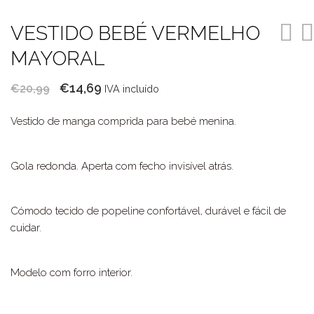
VESTIDO BEBÉ VERMELHO
MAYORAL
O
O
€
14,69
€
20,99
IVA incluído
preço
preço
Vestido de manga comprida para bebé menina.
original
atual
era:
é:
€20,99.
€14,69.
Gola redonda. Aperta com fecho invisível atrás.
Cómodo tecido de popeline confortável, durável e fácil de
cuidar.
Modelo com forro interior.