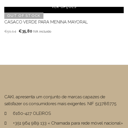
original
atual
VER OPÇÕES
era:
é:
OUT OF STOCK
€34,85.
€24,40.
CASACO VERDE PARA MENINA MAYORAL
O
O
€
35,80
€
51,14
IVA incluído
preço
preço
original
atual
era:
é:
€51,14.
€35,80.
CAKI, apresenta um conjunto de marcas capazes de
satisfazer os consumidores mais exigentes. NIF 513786775
6160-427 OLEIROS
+351 964 989 133 « Chamada para rede móvel nacional»