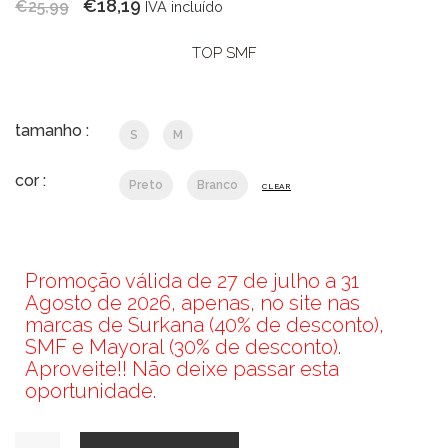
O
O
€
18,19
€
25,99
IVA incluído
preço
preço
TOP SMF
original
atual
era:
é:
€25,99.
€18,19.
tamanho :
S
M
cor :
Preto
Branco
CLEAR
Promoção válida de 27 de julho a 31
Agosto de 2026, apenas, no site nas
marcas de Surkana (40% de desconto),
SMF e Mayoral (30% de desconto).
Aproveite!! Não deixe passar esta
oportunidade.
Quantidade