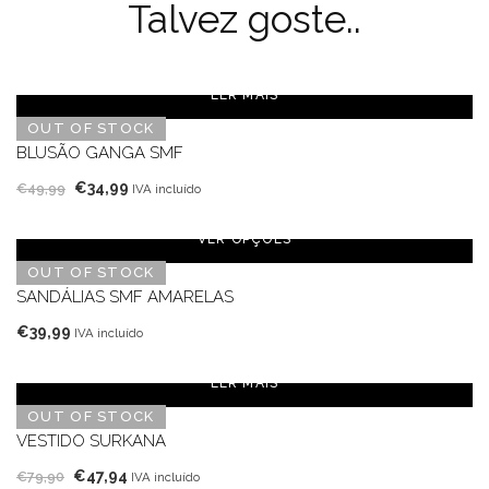
Talvez goste..
LER MAIS
OUT OF STOCK
BLUSÃO GANGA SMF
O
O
€
34,99
€
49,99
IVA incluído
preço
preço
original
atual
VER OPÇÕES
era:
é:
OUT OF STOCK
€49,99.
€34,99.
SANDÁLIAS SMF AMARELAS
€
39,99
IVA incluído
LER MAIS
OUT OF STOCK
VESTIDO SURKANA
O
O
€
47,94
€
79,90
IVA incluído