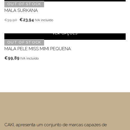
era:
é:
OUT OF STOCK
€94,90.
€56,94.
MALA SURKANA
O
O
€
23,94
€
39,90
IVA incluído
preço
preço
original
atual
VER OPÇÕES
era:
é:
OUT OF STOCK
€39,90.
€23,94.
MALA PELE MISS MIMI PEQUENA
€
99,89
IVA incluído
CAKI, apresenta um conjunto de marcas capazes de