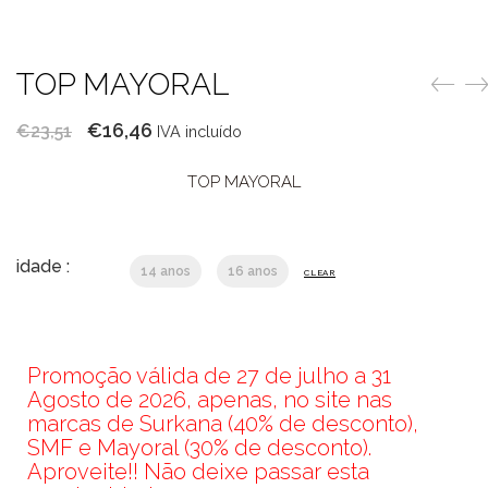
TOP MAYORAL
O
O
€
16,46
€
23,51
IVA incluído
preço
preço
TOP MAYORAL
original
atual
era:
é:
€23,51.
€16,46.
idade :
14 anos
16 anos
CLEAR
Promoção válida de 27 de julho a 31
Agosto de 2026, apenas, no site nas
marcas de Surkana (40% de desconto),
SMF e Mayoral (30% de desconto).
Aproveite!! Não deixe passar esta