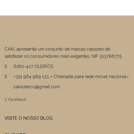
era:
é:
€27,59.
€19,31.
CAKI, apresenta um conjunto de marcas capazes de
satisfazer os consumidores mais exigentes. NIF 513786775
6160-427 OLEIROS
+351 964 989 133 « Chamada para rede móvel nacional»
cakioleiros@gmail.com
Facebook
VISITE O NOSSO BLOG