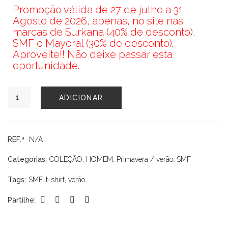
Promoção válida de 27 de julho a 31
Agosto de 2026, apenas, no site nas
marcas de Surkana (40% de desconto),
SMF e Mayoral (30% de desconto).
Aproveite!! Não deixe passar esta
oportunidade.
Quantidade
ADICIONAR
de
T
SHIRT
SMF
REF.ª
N/A
Categorias:
COLEÇÃO
,
HOMEM
,
Primavera / verão
,
SMF
Tags:
SMF
,
t-shirt
,
verão
Partilhe: