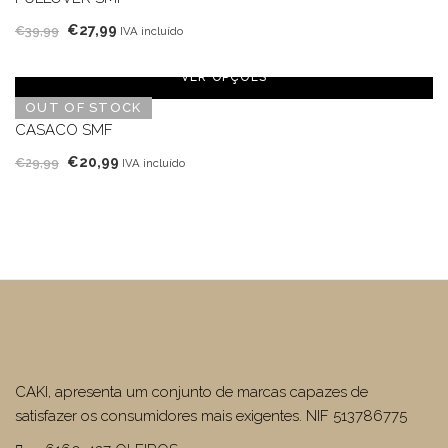
O
O
€
27,99
€
39,99
IVA incluído
preço
preço
original
atual
VER OPÇÕES
era:
é:
OUT OF STOCK
€39,99.
€27,99.
CASACO SMF
O
O
€
20,99
€
29,99
IVA incluído
preço
preço
original
atual
era:
é:
€29,99.
€20,99.
CAKI, apresenta um conjunto de marcas capazes de
satisfazer os consumidores mais exigentes. NIF 513786775