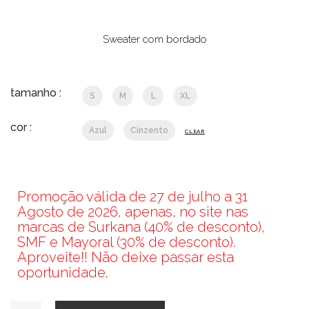
original
atual
era:
é:
€39,99.
€27,99.
Sweater com bordado
tamanho :
S
M
L
XL
cor :
Azul
Cinzento
CLEAR
Promoção válida de 27 de julho a 31
Agosto de 2026, apenas, no site nas
marcas de Surkana (40% de desconto),
SMF e Mayoral (30% de desconto).
Aproveite!! Não deixe passar esta
oportunidade.
Quantidade