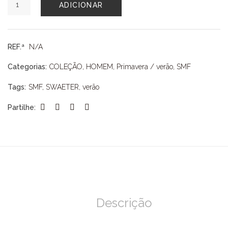
ADICIONAR
de
SWEATER
SMF
REF.ª
N/A
Categorias:
COLEÇÃO
,
HOMEM
,
Primavera / verão
,
SMF
Tags:
SMF
,
SWAETER
,
verão
Partilhe:
Descrição