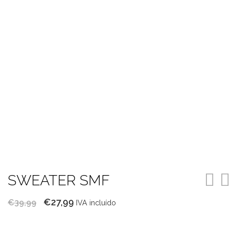
SWEATER SMF
O
O
€
27,99
€
39,99
IVA incluído
preço
preço