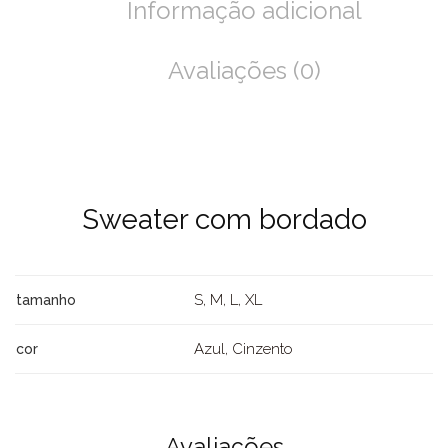
Informação adicional
Avaliações (0)
Sweater com bordado
S, M, L, XL
tamanho
Azul, Cinzento
cor
Avaliações