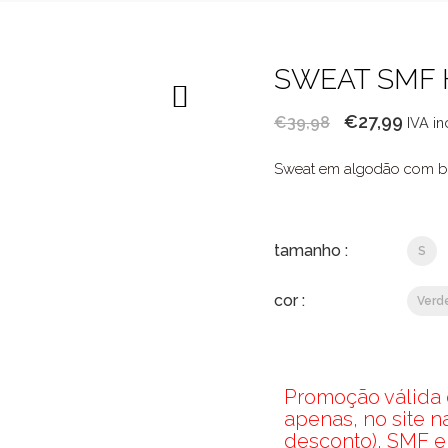
SWEAT SMF
O
O
€
27,99
€
39,98
IVA in
preço
preç
Sweat em algodão com bol
original
atual
era:
é:
€39,98.
€27,9
tamanho :
S
cor :
Verd
Promoção válida d
apenas, no site 
desconto), SMF e