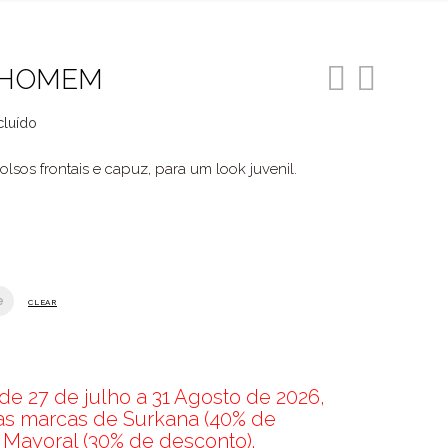
 HOMEM
cluído
o
sos frontais e capuz, para um look juvenil.
9.
e
CLEAR
e 27 de julho a 31 Agosto de 2026,
nas marcas de Surkana (40% de
 Mayoral (30% de desconto).