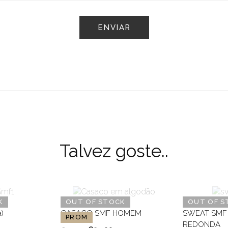
Talvez goste..
K
OUT OF STOCK
OUT OF S
)
CASACO SMF HOMEM
SWEAT SMF
PROM
REDONDA