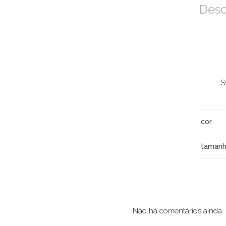
Desc
S
cor
taman
Não há comentários ainda.