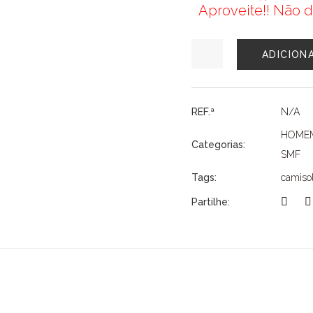
Aproveite!! Não d
Quantidade
ADICION
de
SWEAT
SMF
HOMEM
REF.ª
N/A
HOME
Categorias:
SMF
Tags:
camiso
Partilhe: