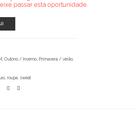
eixe passar esta oportunidade.
AR
M
,
Outono / Inverno
,
Primavera / verão
,
las
,
roupa
,
sweat