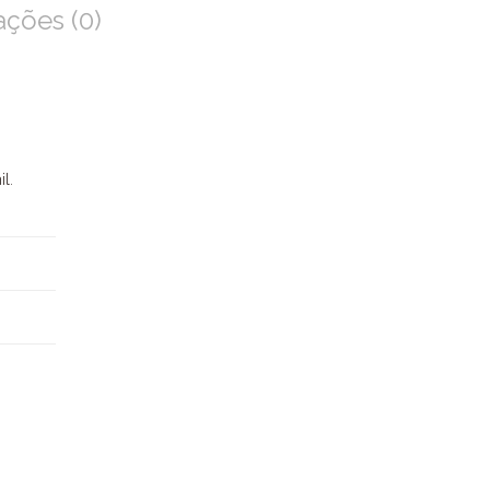
ações (0)
l.