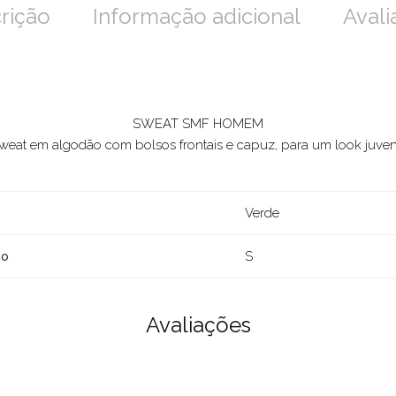
rição
Informação adicional
Avali
SWEAT SMF HOMEM
weat em algodão com bolsos frontais e capuz, para um look juveni
Verde
S
ho
Avaliações