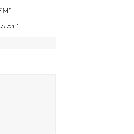
MEM”
ados com
*