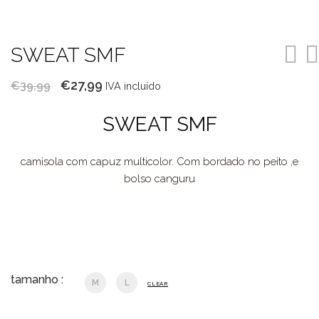
SWEAT SMF
O
O
€
27,99
€
39,99
IVA incluído
preço
preço
SWEAT SMF
original
atual
era:
é:
camisola com capuz multicolor. Com bordado no peito ,e
€39,99.
€27,99.
bolso canguru
tamanho :
M
L
CLEAR