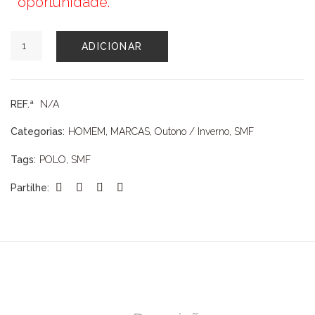
oportunidade.
Quantidade
ADICIONAR
de
POLO
SMF
REF.ª
N/A
Categorias:
HOMEM
,
MARCAS
,
Outono / Inverno
,
SMF
Tags:
POLO
,
SMF
Partilhe: