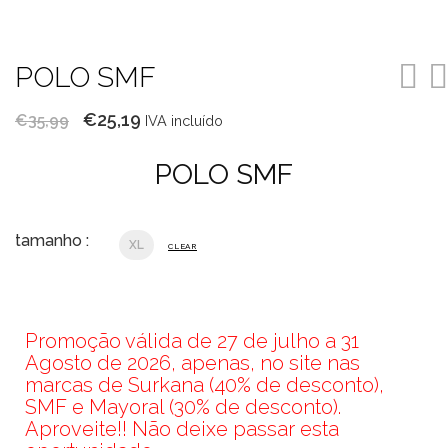
POLO SMF
O
O
€
25,19
€
35,99
IVA incluído
preço
preço
POLO SMF
original
atual
era:
é:
€35,99.
€25,19.
tamanho :
XL
CLEAR
Promoção válida de 27 de julho a 31
Agosto de 2026, apenas, no site nas
marcas de Surkana (40% de desconto),
SMF e Mayoral (30% de desconto).
Aproveite!! Não deixe passar esta