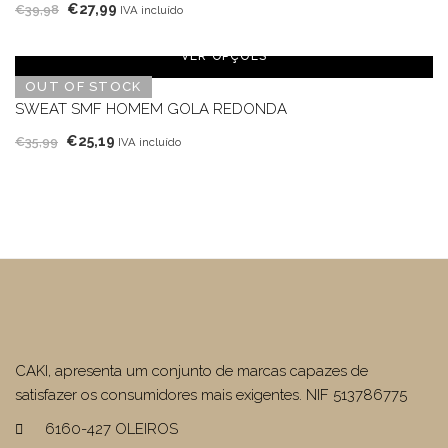
O
O
€
27,99
€
39,98
IVA incluído
preço
preço
original
atual
VER OPÇÕES
era:
é:
OUT OF STOCK
€39,98.
€27,99.
SWEAT SMF HOMEM GOLA REDONDA
O
O
€
25,19
€
35,99
IVA incluído
preço
preço
original
atual
era:
é:
€35,99.
€25,19.
CAKI, apresenta um conjunto de marcas capazes de
satisfazer os consumidores mais exigentes. NIF 513786775
6160-427 OLEIROS