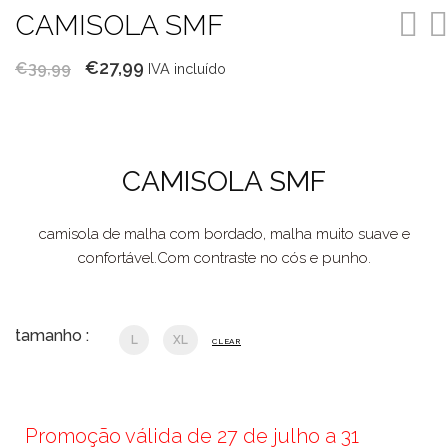
CAMISOLA SMF
O
O
€
27,99
€
39,99
IVA incluído
preço
preço
original
atual
era:
é:
CAMISOLA SMF
€39,99.
€27,99.
camisola de malha com bordado, malha muito suave e
confortável.Com contraste no cós e punho.
tamanho :
L
XL
CLEAR
Promoção válida de 27 de julho a 31