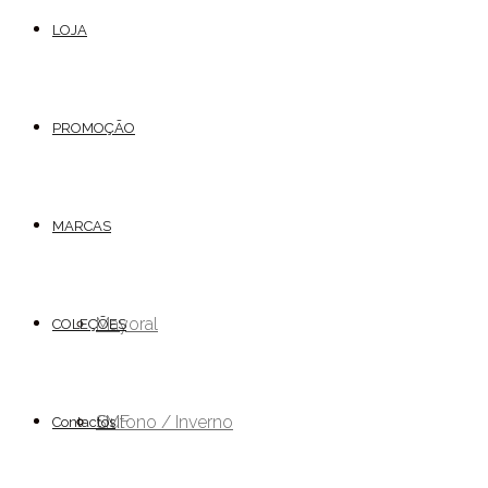
LOJA
PROMOÇÃO
MARCAS
Mayoral
COLEÇÕES
SMF
Outono / Inverno
Contactos