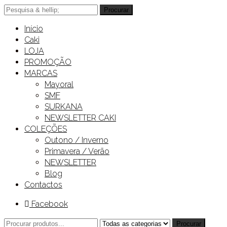
Procurar
Início
Caki
LOJA
PROMOÇÃO
MARCAS
Mayoral
SMF
SURKANA
NEWSLETTER CAKI
COLEÇÕES
Outono / Inverno
Primavera / Verão
NEWSLETTER
Blog
Contactos
Facebook
Procurar