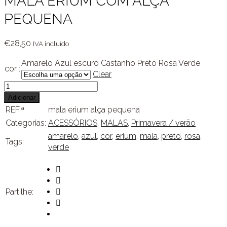
MALA ERIUM COM ALÇA
PEQUENA
€
28,50
IVA incluído
Amarelo
Azul escuro
Castanho
Preto
Rosa
Verde
cor :
Clear
Quantidade
de
Adicionar
MALA
REF.ª
mala erium alça pequena
ERIUM
Categorias:
ACESSÓRIOS
,
MALAS
,
Primavera / verão
COM
amarelo
,
azul
,
cor
,
erium
,
mala
,
preto
,
rosa
,
ALÇA
Tags:
verde
PEQUENA
Partilhe: