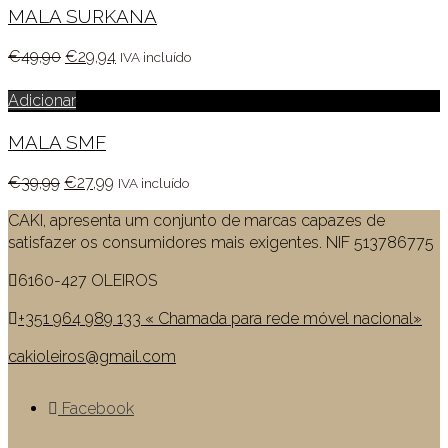
MALA SURKANA
O
O
€
49,90
€
29,94
IVA incluído
preço
preço
original
atual
Adicionar
era:
é:
MALA SMF
€49,90.
€29,94.
O
O
€
39,99
€
27,99
IVA incluído
preço
preço
CAKI, apresenta um conjunto de marcas capazes de
original
atual
satisfazer os consumidores mais exigentes. NIF 513786775
era:
é:
€39,99.
€27,99.
6160-427 OLEIROS
+351 964 989 133 « Chamada para rede móvel nacional»
cakioleiros@gmail.com
Facebook