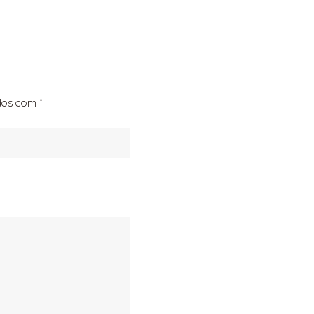
ados com
*