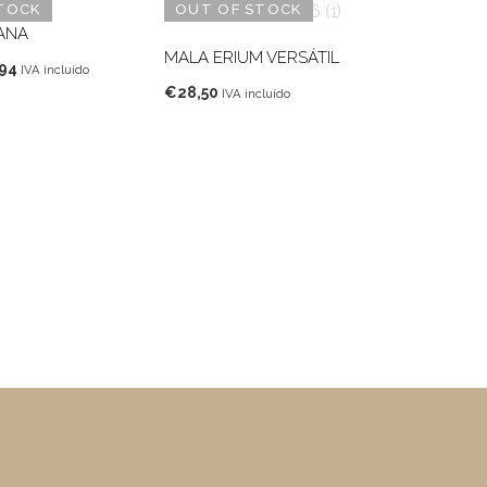
TOCK
OUT OF STOCK
ANA
MALA ERIUM VERSÁTIL
O
94
IVA incluído
o
preço
€
28,50
IVA incluído
nal
atual
é:
90.
€29,94.