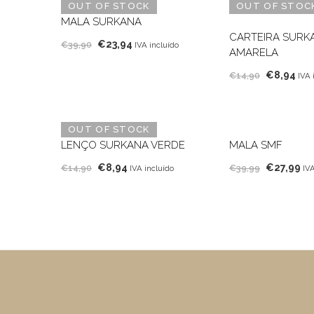
OUT OF STOCK
OUT OF STOC
MALA SURKANA
CARTEIRA SURK
O
O
€
23,94
€
39,90
IVA incluído
AMARELA
preço
preço
O
O
€
8,94
original
atual
€
14,90
IVA 
preço
pre
era:
é:
original
atu
€39,90.
€23,94.
era:
é:
OUT OF STOCK
€14,90.
€8,
LENÇO SURKANA VERDE
MALA SMF
O
O
O
O
€
8,94
€
27,99
€
14,90
€
39,99
IVA incluído
IVA
preço
preço
preço
pr
original
atual
original
at
era:
é:
era:
é:
€14,90.
€8,94.
€39,99.
€2