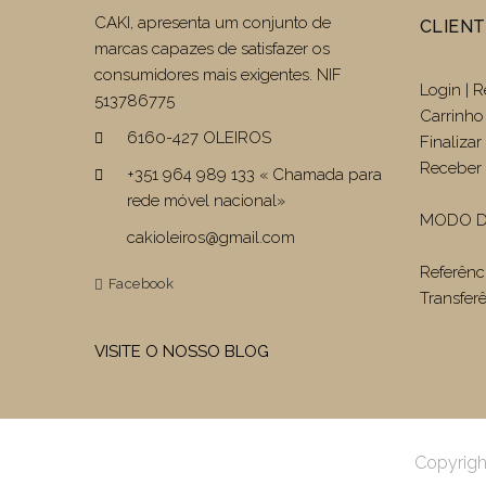
CAKI, apresenta um conjunto de
CLIEN
marcas capazes de satisfazer os
consumidores mais exigentes. NIF
Login | R
513786775
Carrinho
6160-427 OLEIROS
Finaliza
Receber 
+351 964 989 133 « Chamada para
rede móvel nacional»
MODO D
cakioleiros@gmail.com
Referênc
Facebook
Transfer
VISITE O NOSSO BLOG
Copyrigh