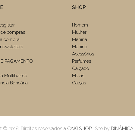
TE
SHOP
esgistar
Homem
 de compras
Mulher
r a compra
Menina
newsletters
Menino
Acessórios
E PAGAMENTO
Perfumes
Calçado
ia Multibanco
Malas
ência Bancária
Calças
t © 2018. Direitos reservados a
CAKI SHOP
. Site by
DINÂMICA 