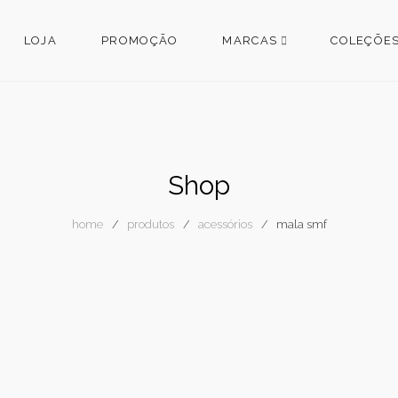
LOJA
PROMOÇÃO
MARCAS
COLEÇÕE
Shop
home
produtos
acessórios
mala smf