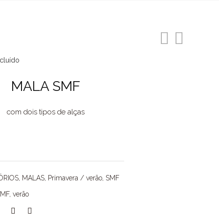
ncluído
ço
MALA SMF
l
com dois tipos de alças
99.
ÓRIOS
,
MALAS
,
Primavera / verão
,
SMF
SMF
,
verão