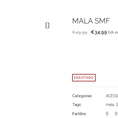
MALA SMF
O
O
€
34,99
€
49,99
IVA i
preço
pre
original
atua
era:
é:
€49,99.
€34,
ESGOTADO
Categorias:
ACESS
Tags:
mala
,
Partilhe: