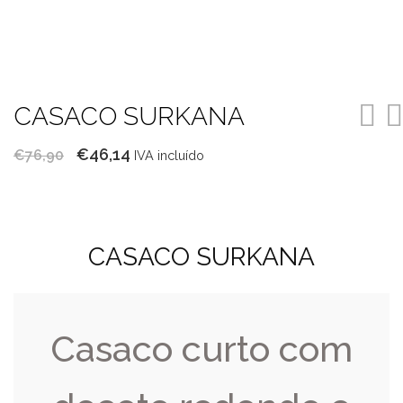
CASACO SURKANA
O
O
€
46,14
€
76,90
IVA incluído
preço
preço
original
atual
era:
é:
CASACO SURKANA
€76,90.
€46,14.
Casaco curto com