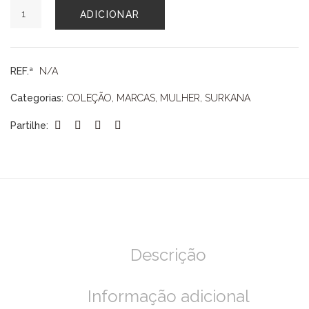
Quantidade
ADICIONAR
de
CASACO
SURKANA
REF.ª
N/A
Categorias:
COLEÇÃO
,
MARCAS
,
MULHER
,
SURKANA
Partilhe:
Descrição
Informação adicional