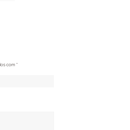
ados com
*