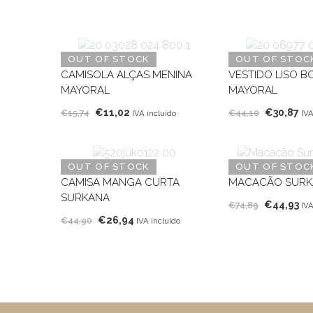
OUT OF STOCK
OUT OF STOC
CAMISOLA ALÇAS MENINA
VESTIDO LISO 
MAYORAL
MAYORAL
O
O
O
O
€
11,02
€
30,87
€
15,74
€
44,10
IVA incluído
IVA
preço
preço
preço
pr
original
atual
original
at
era:
é:
era:
é:
OUT OF STOCK
OUT OF STOC
€15,74.
€11,02.
€44,10.
€3
CAMISA MANGA CURTA
MACACÃO SURK
SURKANA
O
O
€
44,93
€
74,89
IVA
O
O
€
26,94
preço
pr
€
44,90
IVA incluído
preço
preço
original
at
original
atual
era:
é:
era:
é:
€74,89.
€4
€44,90.
€26,94.