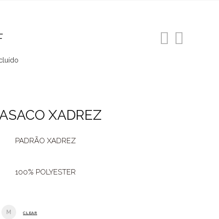
F
cluído
o
ASACO XADREZ
99.
PADRÃO XADREZ
100% POLYESTER
M
CLEAR