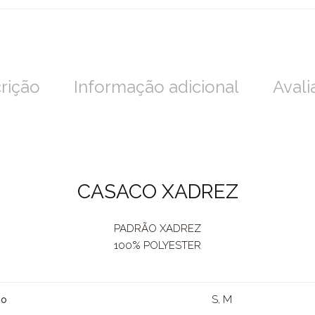
rição
Informação adicional
Avali
CASACO XADREZ
PADRÃO XADREZ
100% POLYESTER
S, M
ho