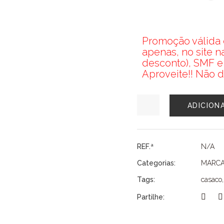
Promoção válida d
apenas, no site 
desconto), SMF e
Aproveite!! Não d
Quantidade
ADICION
de
CASACO
SMF
REF.ª
N/A
Categorias:
MARC
Tags:
casaco
Partilhe: