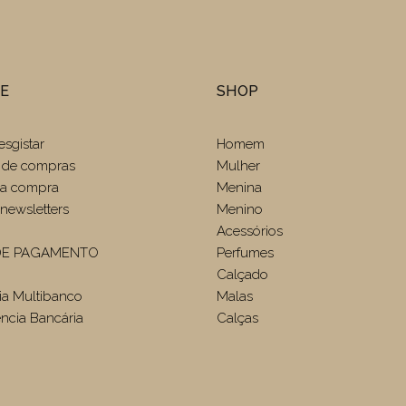
TE
SHOP
esgistar
Homem
 de compras
Mulher
r a compra
Menina
newsletters
Menino
Acessórios
E PAGAMENTO
Perfumes
Calçado
ia Multibanco
Malas
ência Bancária
Calças