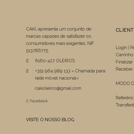
CAKI, apresenta um conjunto de
CLIEN
marcas capazes de satisfazer os
consumidores mais exigentes. NIF
Login | R
513786775
Carrinho
6160-427 OLEIROS
Finaliza
Receber 
+351 964 989 133 « Chamada para
rede móvel nacional»
MODO D
cakioleiros@gmail.com
Referênc
Facebook
Transfer
VISITE O NOSSO BLOG