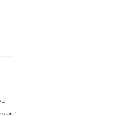
AL”
ados com
*