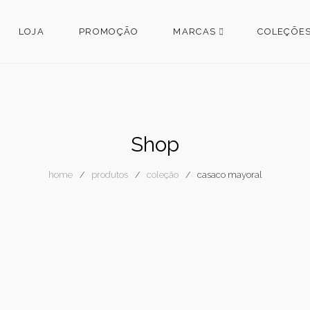
LOJA
PROMOÇÃO
MARCAS
COLEÇÕE
Shop
home
produtos
coleção
casaco mayoral