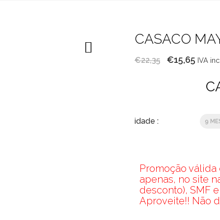
CASACO MA
O
O
€
15,65
€
22,35
IVA inc
preço
preç
C
original
atual
era:
é:
€22,35.
€15,6
idade :
9 ME
Promoção válida d
apenas, no site 
desconto), SMF e
Aproveite!! Não d