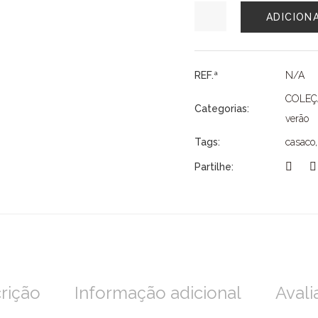
Quantidade
ADICION
de
CASACO
MAYORAL
REF.ª
N/A
COLE
Categorias:
verão
Tags:
casaco
Partilhe:
rição
Informação adicional
Avali