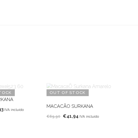
TOCK
OUT OF STOCK
RKANA
MACACÃO SURKANA
O
93
IVA incluído
O
O
o
preço
€
41,94
€
69,90
IVA incluído
preço
preço
nal
atual
original
atual
é:
era:
é:
89.
€32,93.