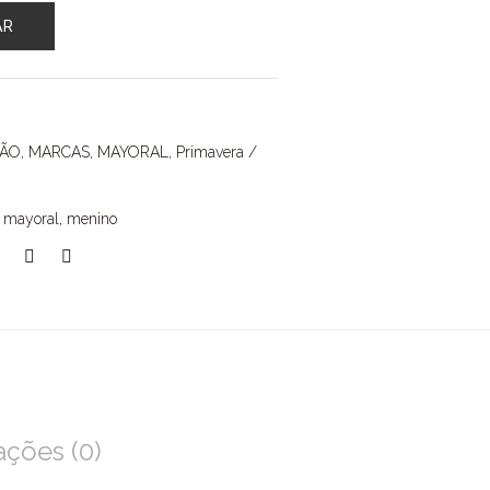
AR
ÇÃO
,
MARCAS
,
MAYORAL
,
Primavera /
,
mayoral
,
menino
ações (0)