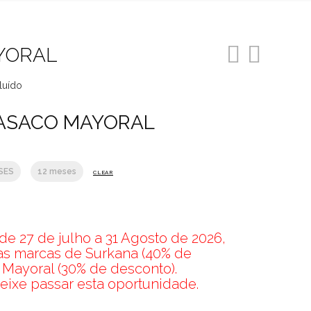
YORAL
luído
o
ASACO MAYORAL
5.
SES
12 meses
CLEAR
e 27 de julho a 31 Agosto de 2026,
nas marcas de Surkana (40% de
 Mayoral (30% de desconto).
eixe passar esta oportunidade.