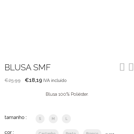
BLUSA SMF
O
O
€
18,19
€
25,99
IVA incluído
preço
preço
Blusa 100% Poliéster.
original
atual
era:
é:
€25,99.
€18,19.
tamanho :
S
M
L
cor :
Castanho
Preto
Branco
CLEAR