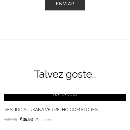
Talvez goste..
VER OPÇÕES
VESTIDO SURKANA VERMELHO COM FLORES
O
O
€
35,93
€
59,89
IVA incluído
preço
preço