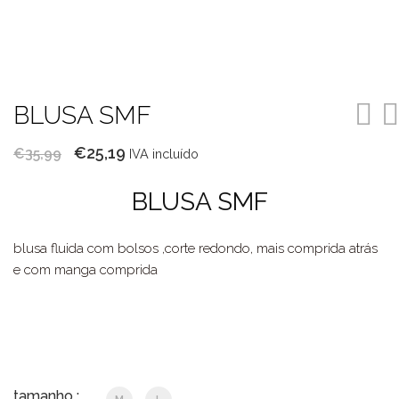
BLUSA SMF
O
O
€
25,19
€
35,99
IVA incluído
preço
preço
BLUSA SMF
original
atual
era:
é:
blusa fluida com bolsos ,corte redondo, mais comprida atrás
€35,99.
€25,19.
e com manga comprida
tamanho :