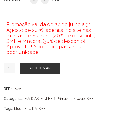
M
L
CLEAR
Promoção válida de 27 de julho a 31
Agosto de 2026, apenas, no site nas
marcas de Surkana (40% de desconto),
SMF e Mayoral (30% de desconto).
Aproveite!! Não deixe passar esta
oportunidade.
Quantidade
ADICIONAR
de
BLUSA
SMF
REF.ª
N/A
Categorias:
MARCAS
,
MULHER
,
Primavera / verão
,
SMF
Tags:
blusa
,
FLUIDA
,
SMF