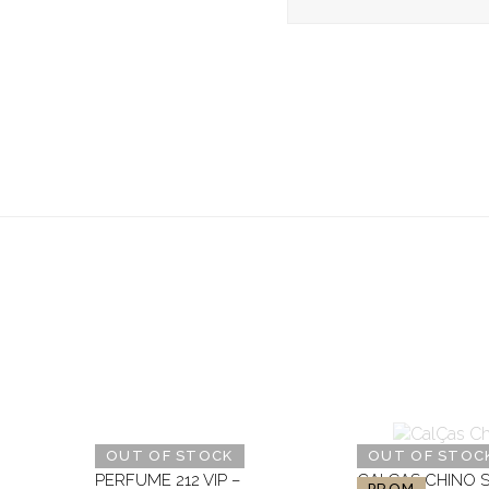
OUT OF STOCK
OUT OF STOC
PERFUME 212 VIP –
CALÇAS CHINO 
PROM