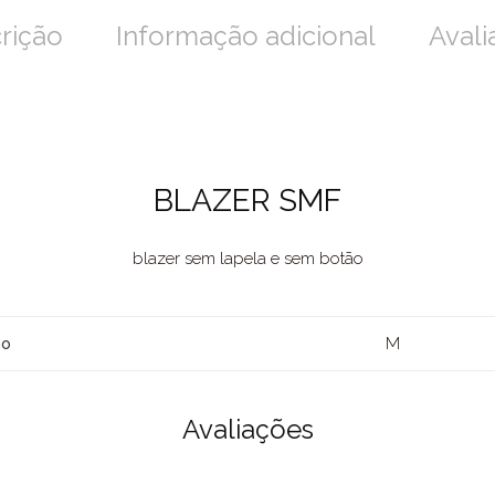
rição
Informação adicional
Avali
BLAZER SMF
blazer sem lapela e sem botão
M
ho
Avaliações