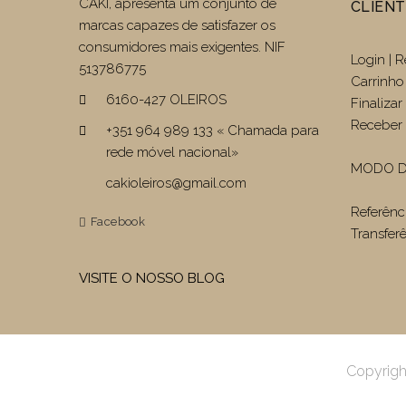
CAKI, apresenta um conjunto de
CLIEN
marcas capazes de satisfazer os
consumidores mais exigentes. NIF
Login | R
513786775
Carrinho
6160-427 OLEIROS
Finaliza
Receber 
+351 964 989 133 « Chamada para
rede móvel nacional»
MODO D
cakioleiros@gmail.com
Referênc
Facebook
Transfer
VISITE O NOSSO BLOG
Copyrigh