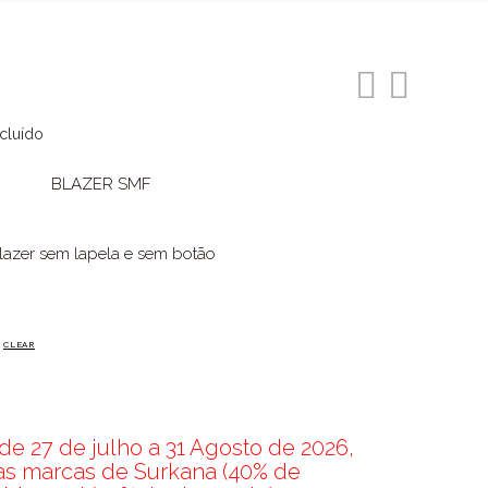
ncluído
ço
BLAZER SMF
l
99.
lazer sem lapela e sem botão
CLEAR
e 27 de julho a 31 Agosto de 2026,
nas marcas de Surkana (40% de