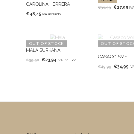
CAROLINA HERRERA
O
O
€
27,99
€
39,99
IVA
€
48,45
preço
pr
IVA incluído
original
at
era:
é:
€39,99.
€2
OUT OF STOCK
OUT OF STOC
MALA SURKANA
CASACO SMF
O
O
€
23,94
€
39,90
IVA incluído
O
O
preço
preço
€
34,99
€
49,99
IV
preço
pr
original
atual
original
at
era:
é:
era:
é:
€39,90.
€23,94.
€49,99.
€3