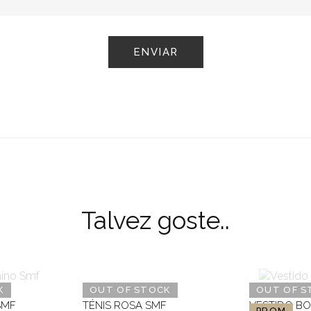
Talvez goste..
K
OUT OF STOCK
OUT OF S
SMF
TÉNIS ROSA SMF
VESTIDO BO
PROM