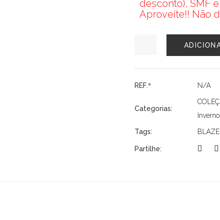
desconto), SMF e
Aproveite!! Não d
Quantidade
ADICION
de
BLAZER
SMF
REF.ª
N/A
COLE
Categorias:
Inverno
Tags:
BLAZE
Partilhe: