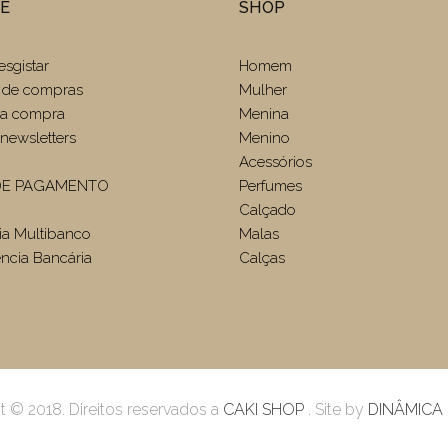
TE
SHOP
esgistar
Homem
 de compras
Mulher
r a compra
Menina
newsletters
Menino
Acessórios
E PAGAMENTO
Perfumes
Calçado
ia Multibanco
Malas
ência Bancária
Calças
t © 2018. Direitos reservados a
CAKI SHOP
. Site by
DINÂMICA 