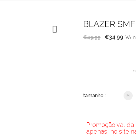
BLAZER SMF
O
O
€
34,99
€
49,99
IVA i
preço
pre
original
atua
era:
é:
€49,99.
€34,
b
tamanho :
M
Promoção válida d
apenas, no site 