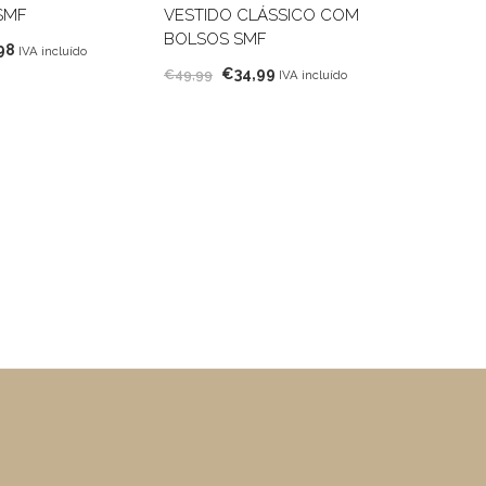
SMF
VESTIDO CLÁSSICO COM
BOLSOS SMF
O
98
IVA incluído
O
O
o
preço
€
34,99
€
49,99
IVA incluído
preço
preço
nal
atual
original
atual
é:
era:
é:
99.
€34,98.
€49,99.
€34,99.