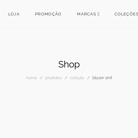
LOJA
PROMOÇÃO
MARCAS
COLEÇÕE
Shop
home
produtos
coleção
blazer smf