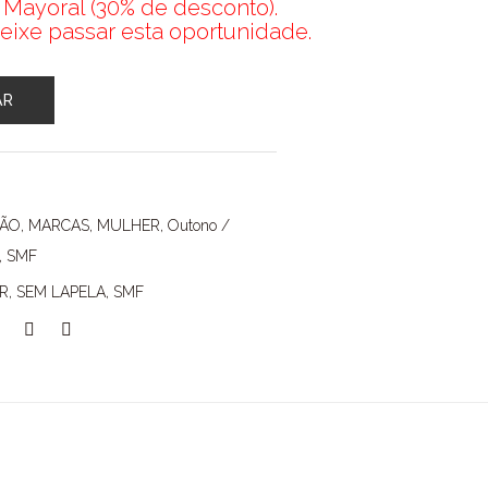
 Mayoral (30% de desconto).
eixe passar esta oportunidade.
AR
ÇÃO
,
MARCAS
,
MULHER
,
Outono /
,
SMF
R
,
SEM LAPELA
,
SMF