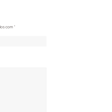
ados com
*