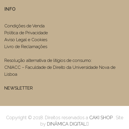
INFO
Condições de Venda
Politica de Privacidade
Aviso Legal e Cookies
Livro de Reclamações
Resolução alternativa de litígios de consumo:
CNIACC – Faculdade de Direito da Universidade Nova de
Lisboa
NEWSLETTER
Copyright © 2018. Direitos reservados a
CAKI SHOP
. Site
by
DINÂMICA DIGITAL