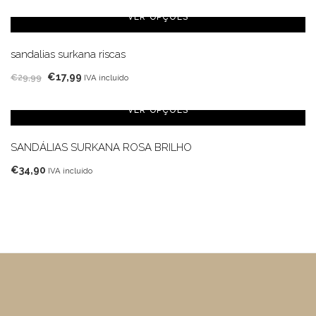
original
atual
VER OPÇÕES
era:
é:
€49,99.
€34,99.
sandalias surkana riscas
O
O
€
17,99
€
29,99
IVA incluído
preço
preço
original
atual
VER OPÇÕES
era:
é:
€29,99.
€17,99.
SANDÁLIAS SURKANA ROSA BRILHO
€
34,90
IVA incluído