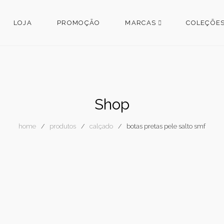
LOJA
PROMOÇÃO
MARCAS
COLEÇÕE
Shop
home
produtos
calçado
botas pretas pele salto smf