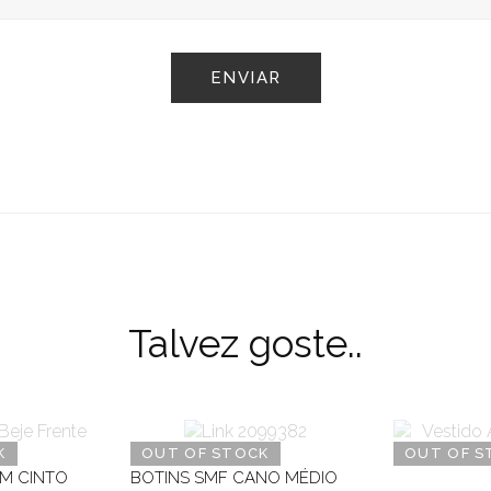
Talvez goste..
K
OUT OF STOCK
OUT OF S
M CINTO
BOTINS SMF CANO MÉDIO