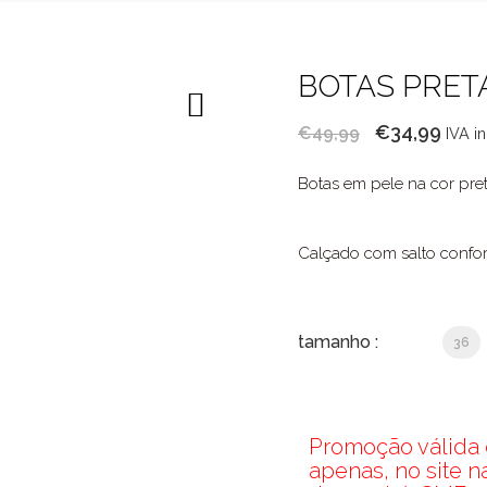
BOTAS PRET
O
O
€
34,99
€
49,99
IVA i
preço
pre
Botas em pele na cor pret
original
atua
era:
é:
€49,99.
€34,
Calçado com salto confor
tamanho :
36
Promoção válida d
apenas, no site 