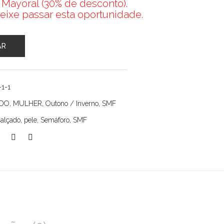
 Mayoral (30% de desconto).
eixe passar esta oportunidade.
AR
-1-1
ADO
,
MULHER
,
Outono / Inverno
,
SMF
calçado
,
pele
,
Semáforo
,
SMF