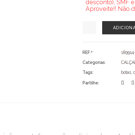
desconto), SMF e
Aproveite!! Não d
Quantidade
ADICION
de
BOTAS
PRETAS
PELE
REF.ª
189914
SALTO
Categorias:
CALÇ
SMF
Tags:
botas
,
Partilhe: