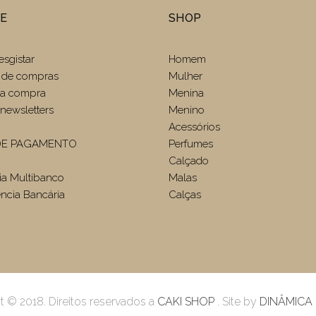
TE
SHOP
esgistar
Homem
 de compras
Mulher
r a compra
Menina
newsletters
Menino
Acessórios
E PAGAMENTO
Perfumes
Calçado
ia Multibanco
Malas
ência Bancária
Calças
t © 2018. Direitos reservados a
CAKI SHOP
. Site by
DINÂMICA 