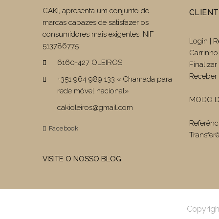
CAKI, apresenta um conjunto de
CLIEN
marcas capazes de satisfazer os
consumidores mais exigentes. NIF
Login | R
513786775
Carrinho
6160-427 OLEIROS
Finaliza
Receber 
+351 964 989 133 « Chamada para
rede móvel nacional»
MODO D
cakioleiros@gmail.com
Referênc
Facebook
Transfer
VISITE O NOSSO BLOG
Copyrigh