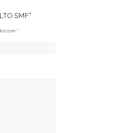
ALTO SMF”
ados com
*