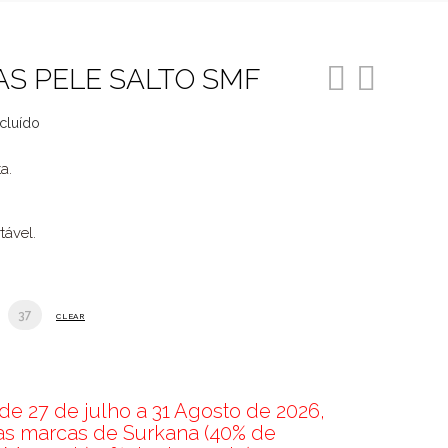
AS PELE SALTO SMF
ncluído
ço
a.
l
99.
tável.
37
CLEAR
e 27 de julho a 31 Agosto de 2026,
nas marcas de Surkana (40% de