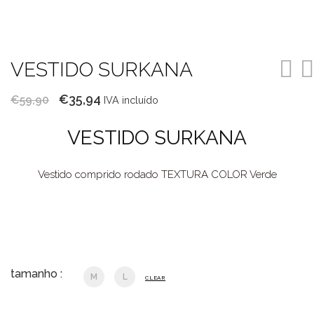
VESTIDO SURKANA
O
O
€
35,94
€
59,90
IVA incluído
preço
preço
VESTIDO SURKANA
original
atual
era:
é:
Vestido comprido rodado TEXTURA COLOR Verde
€59,90.
€35,94.
tamanho :
M
L
CLEAR