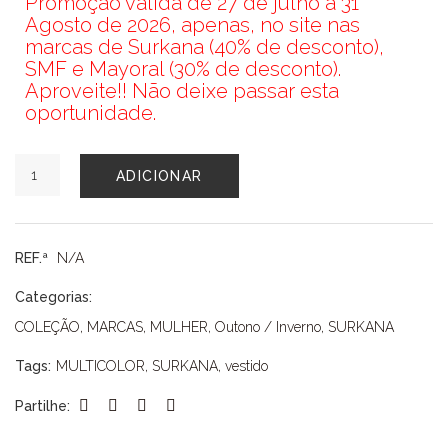
Promoção válida de 27 de julho a 31
Agosto de 2026, apenas, no site nas
marcas de Surkana (40% de desconto),
SMF e Mayoral (30% de desconto).
Aproveite!! Não deixe passar esta
oportunidade.
Quantidade
ADICIONAR
de
VESTIDO
SURKANA
REF.ª
N/A
Categorias:
COLEÇÃO
,
MARCAS
,
MULHER
,
Outono / Inverno
,
SURKANA
Tags:
MULTICOLOR
,
SURKANA
,
vestido
Partilhe: