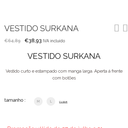
VESTIDO SURKANA
O
O
€
38,93
€
64,89
IVA incluído
preço
preço
VESTIDO SURKANA
original
atual
era:
é:
Vestido curto e estampado com manga larga. Aperta á frente
€64,89.
€38,93.
com botões
tamanho :
M
L
CLEAR