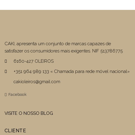
€74,89.
€44,93.
CAKI, apresenta um conjunto de marcas capazes de
satisfazer os consumidores mais exigentes. NIF 513786775
6160-427 OLEIROS
+351 964 989 133 « Chamada para rede móvel nacional»
cakioleiros@gmail.com
Facebook
VISITE O NOSSO BLOG
CLIENTE