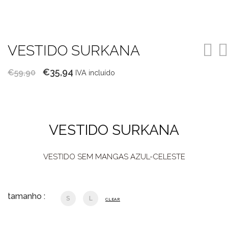
VESTIDO SURKANA
O
O
€
35,94
€
59,90
IVA incluído
preço
preço
original
atual
era:
é:
VESTIDO SURKANA
€59,90.
€35,94.
VESTIDO SEM MANGAS AZUL-CELESTE
tamanho :
S
L
CLEAR