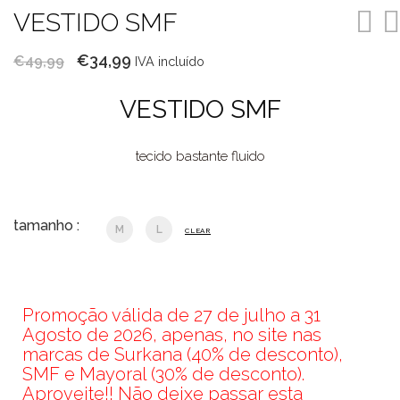
VESTIDO SMF
O
O
€
34,99
€
49,99
IVA incluído
preço
preço
VESTIDO SMF
original
atual
era:
é:
tecido bastante fluido
€49,99.
€34,99.
tamanho :
M
L
CLEAR
Promoção válida de 27 de julho a 31
Agosto de 2026, apenas, no site nas
marcas de Surkana (40% de desconto),
SMF e Mayoral (30% de desconto).
Aproveite!! Não deixe passar esta