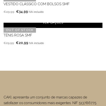
€94,90.
€56,94.
VESTIDO CLÁSSICO COM BOLSOS SMF
O
O
€
34,99
€
49,99
IVA incluído
preço
preço
original
atual
VER OPÇÕES
era:
é:
OUT OF STOCK
€49,99.
€34,99.
TÉNIS ROSA SMF
O
O
€
20,99
€
29,99
IVA incluído
preço
preço
original
atual
era:
é:
€29,99.
€20,99.
CAKI, apresenta um conjunto de marcas capazes de
satisfazer os consumidores mais exigentes. NIF 513786775