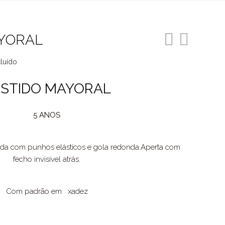
YORAL
cluído
o
STIDO MAYORAL
5 ANOS
7.
da com punhos elásticos e gola redonda.Aperta com
fecho invisível atrás.
Com padrão em xadez