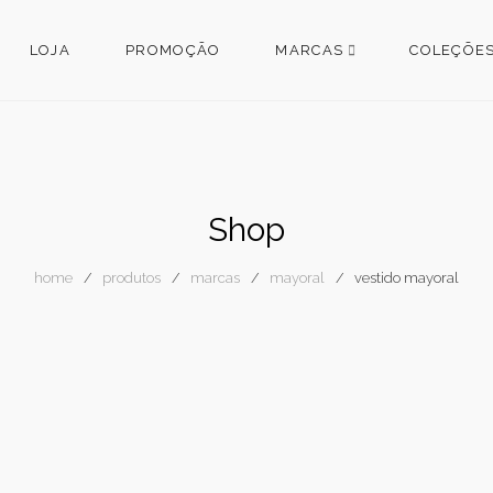
LOJA
PROMOÇÃO
MARCAS
COLEÇÕE
Shop
home
produtos
marcas
mayoral
vestido mayoral