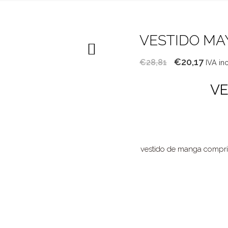
VESTIDO MA
O
O
€
20,17
€
28,81
IVA in
preço
preç
VE
original
atual
era:
é:
€28,81.
€20,1
vestido de manga compri