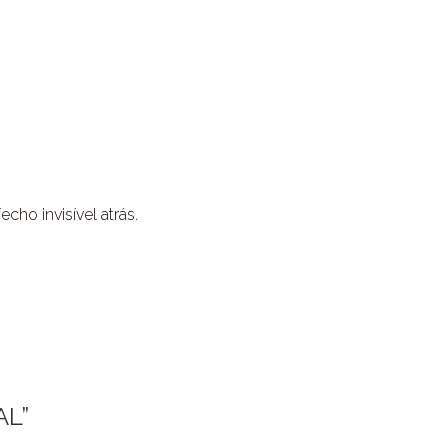
ho invisível atrás.
AL”