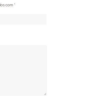
ados com
*