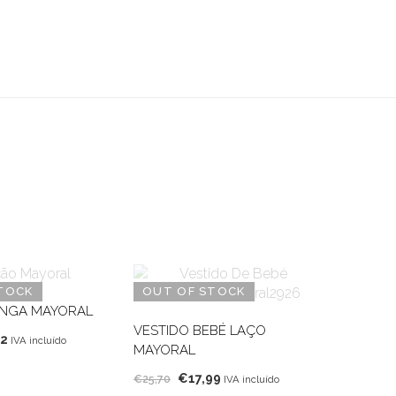
TOCK
OUT OF STOCK
NGA MAYORAL
VESTIDO BEBÉ LAÇO
O
92
IVA incluído
MAYORAL
o
preço
O
O
€
17,99
nal
atual
€
25,70
IVA incluído