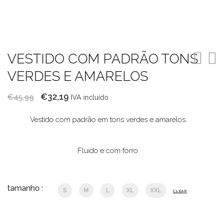
VESTIDO COM PADRÃO TONS
VERDES E AMARELOS
O
O
€
32,19
€
45,99
IVA incluído
preço
preço
Vestido com padrão em tons verdes e amarelos.
original
atual
era:
é:
€45,99.
€32,19.
Fluido e com forro.
tamanho :
S
M
L
XL
XXL
CLEAR