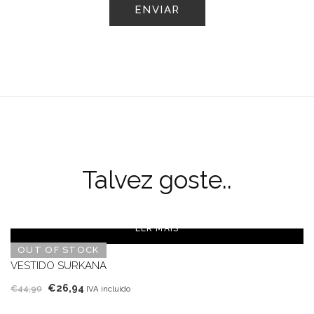
Talvez goste..
LER MAIS
OUT OF STOCK
VESTIDO SURKANA
O
O
€
26,94
€
44,90
IVA incluído
preço
preço