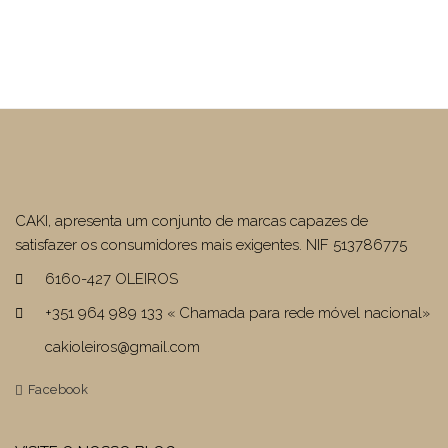
CAKI, apresenta um conjunto de marcas capazes de
satisfazer os consumidores mais exigentes. NIF 513786775
6160-427 OLEIROS
+351 964 989 133 « Chamada para rede móvel nacional»
cakioleiros@gmail.com
Facebook