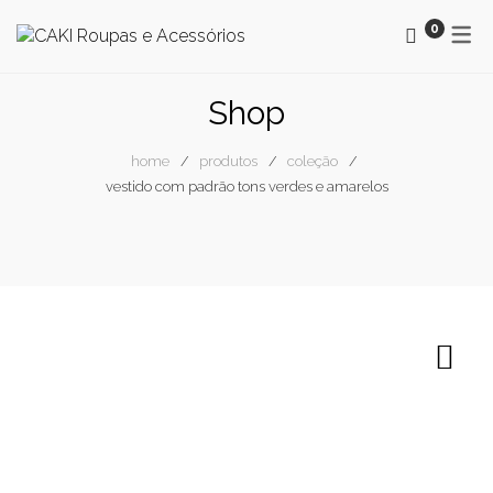
0
MAYORAL
OUTONO / INVERNO
Shop
SMF
PRIMAVERA / VERÃO
home
produtos
coleção
SURKANA
NEWSLETTER
vestido com padrão tons verdes e amarelos
NEWSLETTER CAKI
BLOG