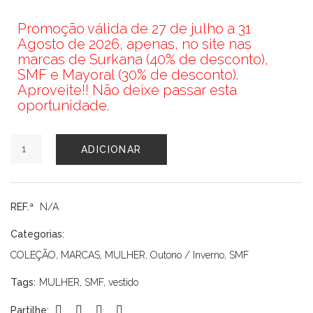
Promoção válida de 27 de julho a 31
Agosto de 2026, apenas, no site nas
marcas de Surkana (40% de desconto),
SMF e Mayoral (30% de desconto).
Aproveite!! Não deixe passar esta
oportunidade.
Quantidade
ADICIONAR
de
VESTIDO
COM
PADRÃO
REF.ª
N/A
TONS
VERDES
Categorias:
E
COLEÇÃO
,
MARCAS
,
MULHER
,
Outono / Inverno
,
SMF
AMARELOS
Tags:
MULHER
,
SMF
,
vestido
Partilhe: