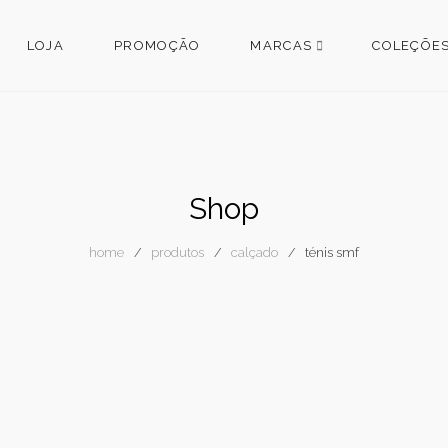
LOJA
PROMOÇÃO
MARCAS
COLEÇÕE
Shop
home
produtos
calçado
ténis smf