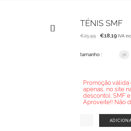
TÉNIS SMF
O
O
€
18,19
€
25,99
IVA in
preço
preç
original
atual
tamanho :
36
era:
é:
€25,99.
€18,1
Promoção válida d
apenas, no site 
desconto), SMF e
Aproveite!! Não d
Quantidade
ADICION
de
TÉNIS