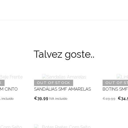
Talvez goste..
K
OUT OF STOCK
OUT OF S
M CINTO
SANDÁLIAS SMF AMARELAS
BOTINS SM
O
€
39,99
€
34,
€
49,99
 incluído
IVA incluído
eço
preç
ual
origi
era:
7,99.
€49,