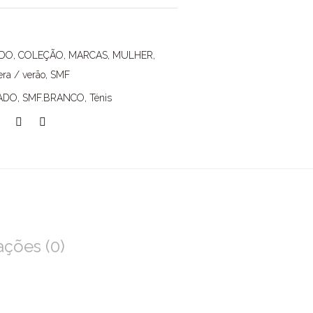
ADO
,
COLEÇÃO
,
MARCAS
,
MULHER
,
ra / verão
,
SMF
ADO
,
SMF.BRANCO
,
Ténis
ações (0)