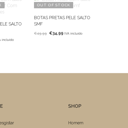
K
OUT OF STOCK
BOTAS PRETAS PELE SALTO
ELE SALTO
SMF
O
O
€
34,99
€
49,99
IVA incluído
preço
preço
A incluído
eço
original
atual
ual
era:
é:
€49,99.
€34,99.
4,99.
TE
SHOP
esgistar
Homem