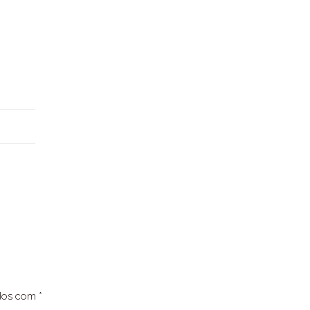
ados com
*