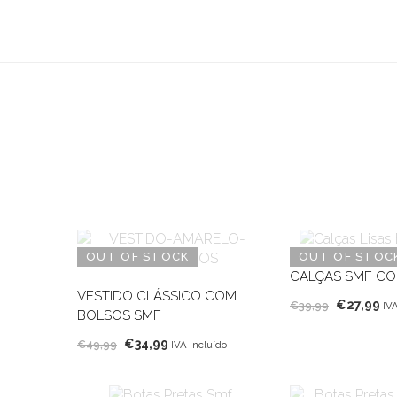
OUT OF STOCK
OUT OF STOC
CALÇAS SMF CO
VESTIDO CLÁSSICO COM
O
O
€
27,99
€
39,99
IVA
BOLSOS SMF
preço
pr
O
O
€
34,99
€
49,99
original
at
IVA incluído
preço
preço
era:
é:
original
atual
€39,99.
€2