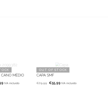
TOCK
OUT OF STOCK
F CANO MÉDIO
CAPA SMF
O
O
O
99
€
55,99
€
79,99
IVA incluído
IVA incluído
o
preço
preço
preço
nal
atual
original
atual
é:
era:
é:
99.
€34,99.
€79,99.
€55,99.