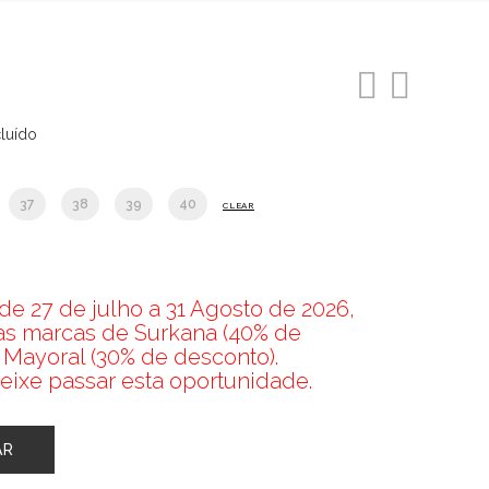
cluído
o
37
38
39
40
CLEAR
9.
e 27 de julho a 31 Agosto de 2026,
nas marcas de Surkana (40% de
 Mayoral (30% de desconto).
eixe passar esta oportunidade.
AR