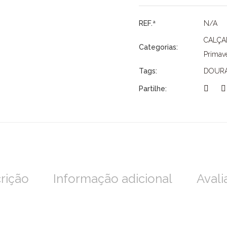
SMF
REF.ª
N/A
CALÇ
Categorias:
Primave
Tags:
DOUR
Partilhe:
rição
Informação adicional
Avali