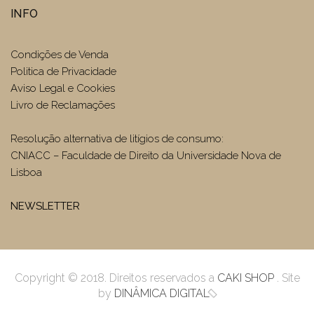
INFO
Condições de Venda
Politica de Privacidade
Aviso Legal e Cookies
Livro de Reclamações
Resolução alternativa de litígios de consumo:
CNIACC – Faculdade de Direito da Universidade Nova de
Lisboa
NEWSLETTER
Copyright © 2018. Direitos reservados a
CAKI SHOP
. Site
by
DINÂMICA DIGITAL