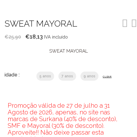
SWEAT MAYORAL
O
O
€
18,13
€
25,90
IVA incluído
preço
preço
SWEAT MAYORAL
original
atual
era:
é:
€25,90.
€18,13.
idade :
5 anos
7 anos
9 anos
CLEAR
Promoção válida de 27 de julho a 31
Agosto de 2026, apenas, no site nas
marcas de Surkana (40% de desconto),
SMF e Mayoral (30% de desconto).
Aproveite!! Não deixe passar esta