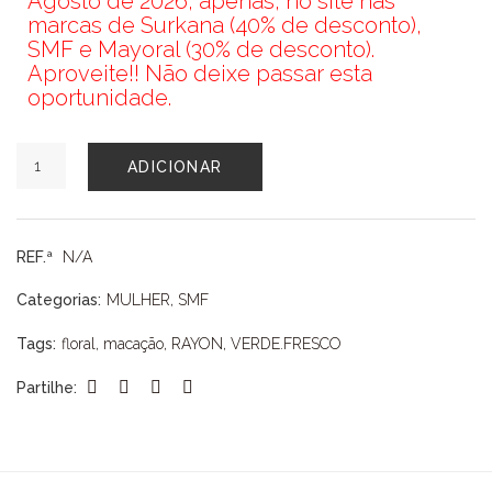
Agosto de 2026, apenas, no site nas
marcas de Surkana (40% de desconto),
SMF e Mayoral (30% de desconto).
Aproveite!! Não deixe passar esta
oportunidade.
Quantidade
ADICIONAR
de
MACACÃO
SMF
REF.ª
N/A
Categorias:
MULHER
,
SMF
Tags:
floral
,
macação
,
RAYON
,
VERDE.FRESCO
Partilhe: