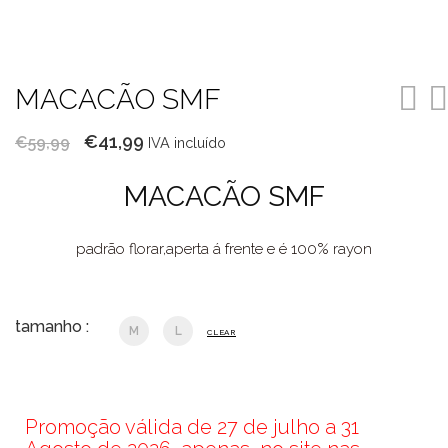
MACACÃO SMF
O
O
€
41,99
€
59,99
IVA incluído
preço
preço
MACACÃO SMF
original
atual
era:
é:
padrão florar,aperta á frente e é 100% rayon
€59,99.
€41,99.
tamanho :
M
L
CLEAR
Promoção válida de 27 de julho a 31