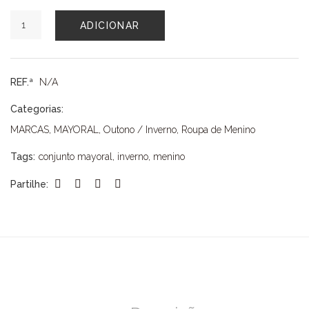
Quantidade
ADICIONAR
de
CONJUNTO
MAYORAL
REF.ª
N/A
Categorias:
MARCAS
,
MAYORAL
,
Outono / Inverno
,
Roupa de Menino
Tags:
conjunto mayoral
,
inverno
,
menino
Partilhe: