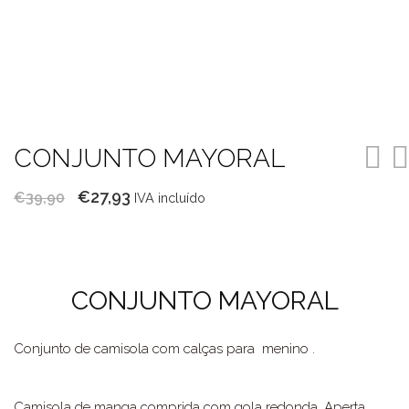
CONJUNTO MAYORAL
O
O
€
27,93
€
39,90
IVA incluído
preço
preço
original
atual
era:
é:
CONJUNTO MAYORAL
€39,90.
€27,93.
Conjunto de camisola com calças para menino .
Camisola de manga comprida com gola redonda. Aperta