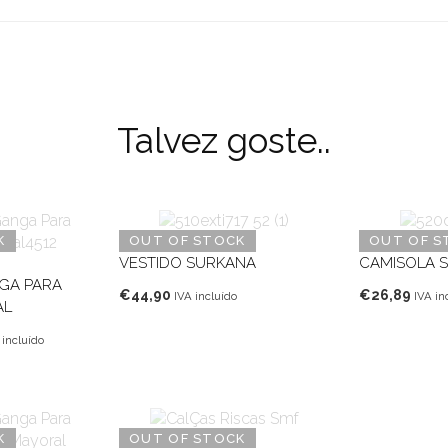
Talvez goste..
K
OUT OF STOCK
OUT OF S
VESTIDO SURKANA
CAMISOLA 
GA PARA
€
44,90
€
26,89
IVA incluído
IVA in
AL
 incluído
eço
al
,47.
K
OUT OF STOCK