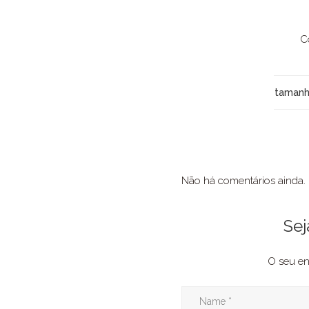
C
taman
Não há comentários ainda.
Sej
O seu en