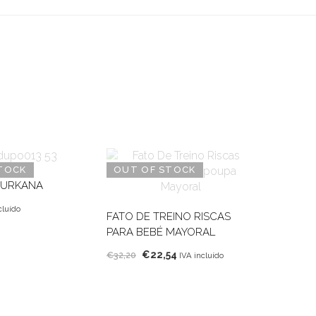
TOCK
OUT OF STOCK
SURKANA
cluído
FATO DE TREINO RISCAS
PARA BEBÉ MAYORAL
O
O
€
22,54
€
32,20
IVA incluído
preço
preço
original
atual
era:
é: