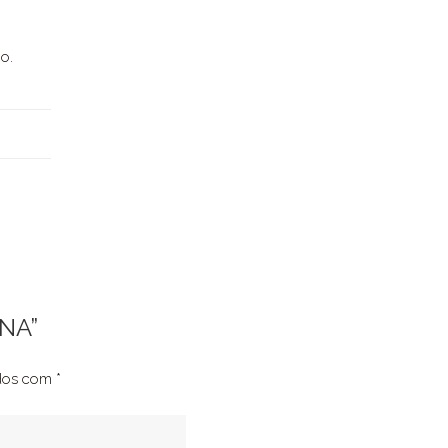
o.
ANA”
ados com
*