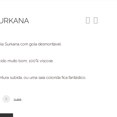
SURKANA
la Surkana com gola desmontável.
cido muito bom, 100% viscose.
ura subida, ou uma saia colorida fica fantástico.
S
CLEAR