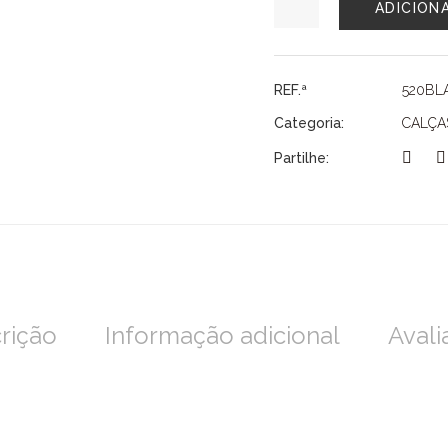
ADICION
de
CAMISOLA
SURKANA
REF.ª
520BL
Categoria:
CALÇA
Partilhe:
rição
Informação adicional
Avali