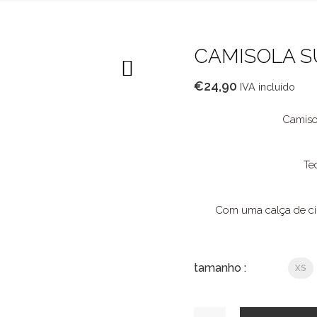
CAMISOLA 
€
24,90
IVA incluído
Camiso
Te
Com uma calça de cint
tamanho :
XS
Quantidade