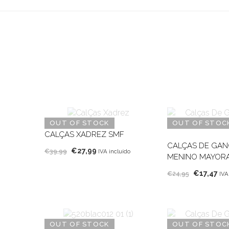
OUT OF STOCK
OUT OF STOC
CALÇAS XADREZ SMF
CALÇAS DE GAN
O
O
€
27,99
€
39,99
IVA incluído
MENINO MAYOR
preço
preço
O
O
€
17,47
original
atual
€
24,95
IVA
preço
pr
era:
é:
original
atu
€39,99.
€27,99.
era:
é:
€24,95.
€17
OUT OF STOCK
OUT OF STOC