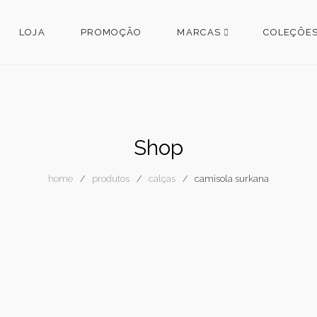
LOJA
PROMOÇÃO
MARCAS
COLEÇÕE
Shop
home
produtos
calças
camisola surkana