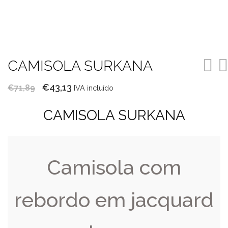
CAMISOLA SURKANA
O
O
€
43,13
€
71,89
IVA incluído
preço
preço
CAMISOLA SURKANA
original
atual
era:
é:
€71,89.
€43,13.
Camisola com
rebordo em jacquard