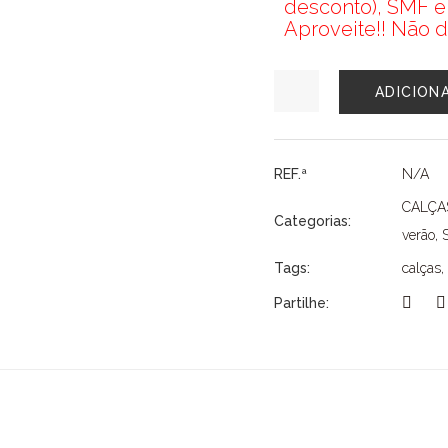
desconto), SMF e
Aproveite!! Não d
Quantidade
ADICION
de
CALÇAS
SURKANA
REF.ª
N/A
CALÇA
Categorias:
verão
,
Tags:
calças
,
Partilhe: