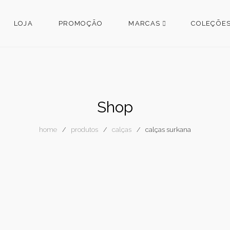
LOJA
PROMOÇÃO
MARCAS
COLEÇÕE
Shop
home
produtos
calças
calças surkana