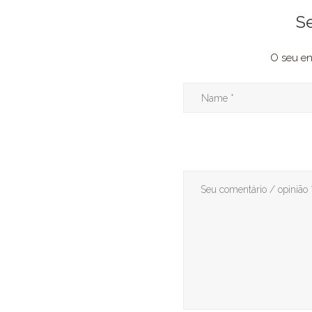
S
O seu en