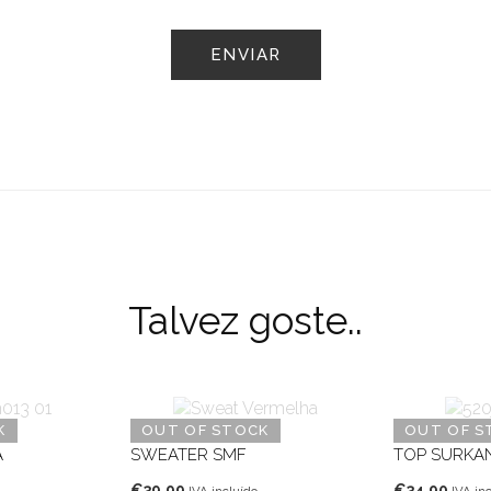
Talvez goste..
K
OUT OF STOCK
OUT OF S
A
SWEATER SMF
TOP SURKA
€
39,99
€
34,90
IVA incluído
IVA in