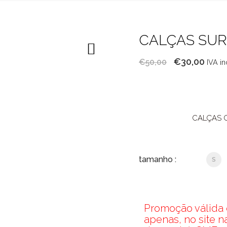
CALÇAS SU
O
O
€
30,00
€
50,00
IVA in
preço
preç
original
atual
era:
é:
€50,00.
€30,
CALÇAS C
tamanho :
S
Promoção válida d
apenas, no site 