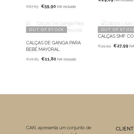
O
O
€
59,90
€
67,65
IVA incluído
preço
preço
original
atual
era:
é:
OUT OF STOCK
OUT OF STOC
€67,65.
€59,90.
CALÇAS SMF CO
CALÇAS DE GANGA PARA
O
O
€
27,99
€
39,99
IVA
BEBÉ MAYORAL
preço
pr
O
O
€
11,80
€
16,85
original
at
IVA incluído
preço
preço
era:
é:
original
atual
€39,99.
€2
era:
é:
€16,85.
€11,80.
CAKI, apresenta um conjunto de
CLIEN