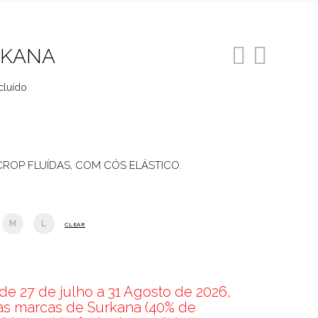
RKANA
cluído
o
00.
ROP FLUÍDAS, COM CÓS ELÁSTICO.
M
L
CLEAR
e 27 de julho a 31 Agosto de 2026,
nas marcas de Surkana (40% de