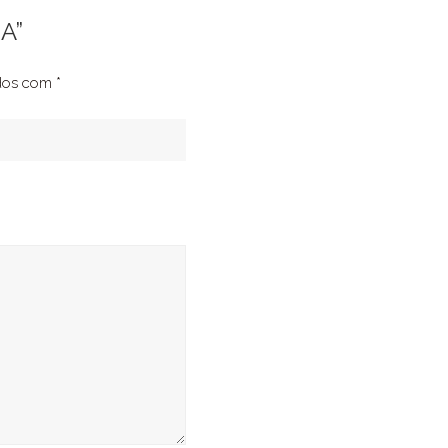
A”
ados com
*