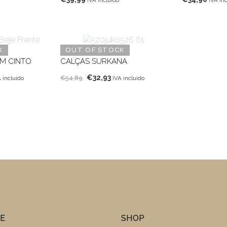
K
OUT OF STOCK
M CINTO
CALÇAS SURKANA
O
O
€
32,93
€
54,89
 incluído
IVA incluído
eço
preço
preço
ual
original
atual
era:
é:
7,99.
€54,89.
€32,93.
TE
SHOP