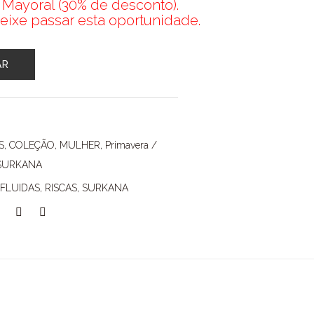
 Mayoral (30% de desconto).
eixe passar esta oportunidade.
AR
S
,
COLEÇÃO
,
MULHER
,
Primavera /
SURKANA
FLUIDAS
,
RISCAS
,
SURKANA