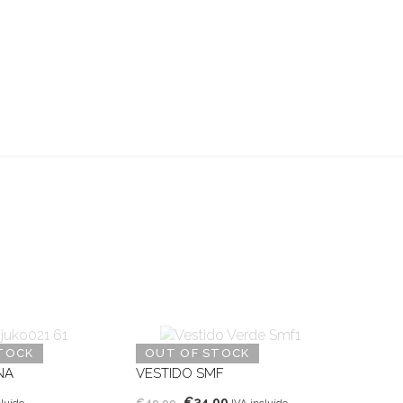
TOCK
OUT OF STOCK
NA
VESTIDO SMF
O
O
€
34,99
€
49,99
cluído
IVA incluído