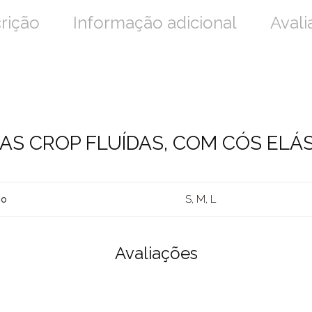
rição
Informação adicional
Avali
AS CROP FLUÍDAS, COM CÓS ELÁS
S, M, L
ho
Avaliações