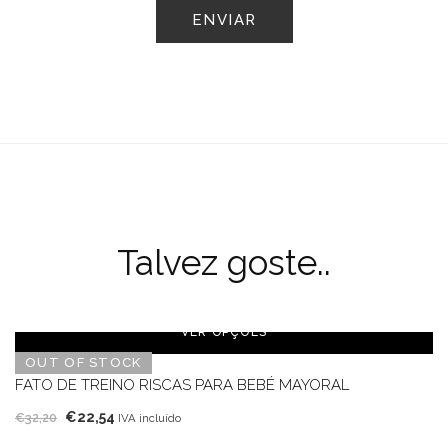
Talvez goste..
VER OPÇÕES
OUT OF STOCK
FATO DE TREINO RISCAS PARA BEBÉ MAYORAL
O
O
€
22,54
€
32,20
IVA incluído
preço
preço