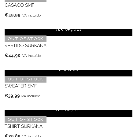
€49,99.
€34,99.
CASACO SMF
€
49,99
IVA incluído
VER OPÇÕES
OUT OF STOCK
VESTIDO SURKANA
€
44,90
IVA incluído
LER MAIS
OUT OF STOCK
SWEATER SMF
€
39,99
IVA incluído
VER OPÇÕES
OUT OF STOCK
TSHIRT SURKANA
€
29,89
IVA incluído