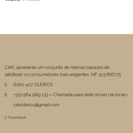
CAKI, apresenta um conjunto de marcas capazes de
satisfazer os consumidores mais exigentes. NIF 513786775
6160-427 OLEIROS
+351 964 989 133 « Chamada para rede móvel nacional»
cakioleiros@gmail.com
Facebook