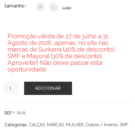
tamanho :
M
L
CLEAR
Promoção válida de 27 de julho a 31
Agosto de 2026, apenas, no site nas
marcas de Surkana (40% de desconto),
SMF e Mayoral (30% de desconto).
Aproveite!! Não deixe passar esta
oportunidade.
Quantidade
ADICIONAR
de
CALÇAS
SMF
REF.ª
N/A
Categorias:
CALÇAS
,
MARCAS
,
MULHER
,
Outono / Inverno
,
SMF