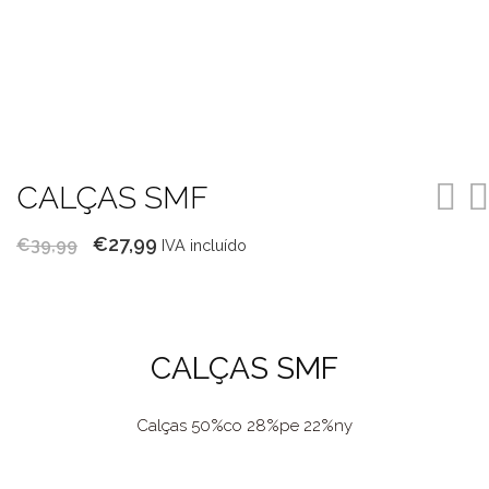
CALÇAS SMF
O
O
€
27,99
€
39,99
IVA incluído
preço
preço
original
atual
era:
é:
CALÇAS SMF
€39,99.
€27,99.
Calças 50%co 28%pe 22%ny