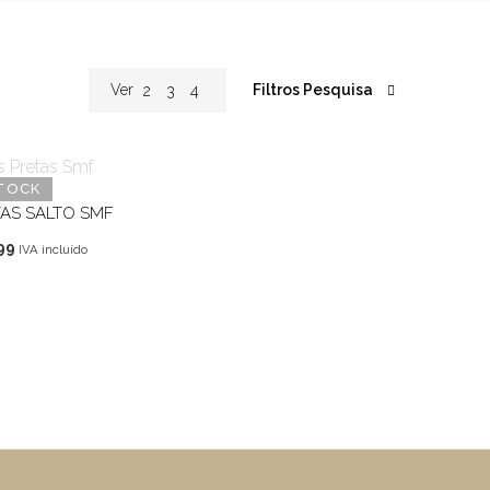
Filtros Pesquisa
Ver
2
3
4
TOCK
AS SALTO SMF
O
99
IVA incluído
o
preço
nal
atual
é:
99.
€34,99.