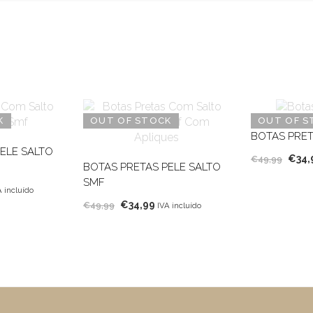
K
OUT OF STOCK
OUT OF S
BOTAS PRET
ELE SALTO
O
€
34,
€
49,99
BOTAS PRETAS PELE SALTO
preç
SMF
origi
A incluído
O
O
eço
€
34,99
€
49,99
IVA incluído
era:
preço
preço
ual
€49,
original
atual
era:
é:
4,99.
€49,99.
€34,99.