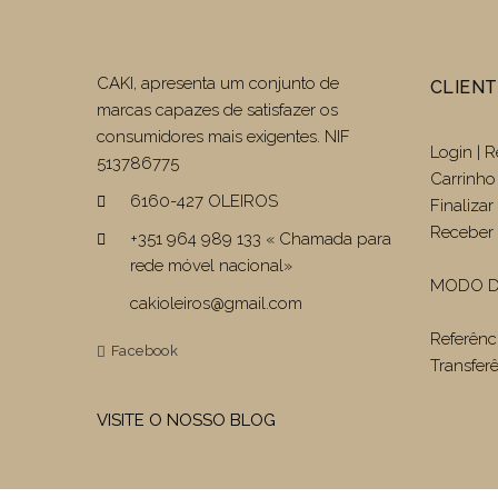
CAKI, apresenta um conjunto de
CLIEN
marcas capazes de satisfazer os
consumidores mais exigentes. NIF
Login | R
513786775
Carrinho
6160-427 OLEIROS
Finaliza
Receber 
+351 964 989 133 « Chamada para
rede móvel nacional»
MODO D
cakioleiros@gmail.com
Referênc
Facebook
Transfer
VISITE O NOSSO BLOG