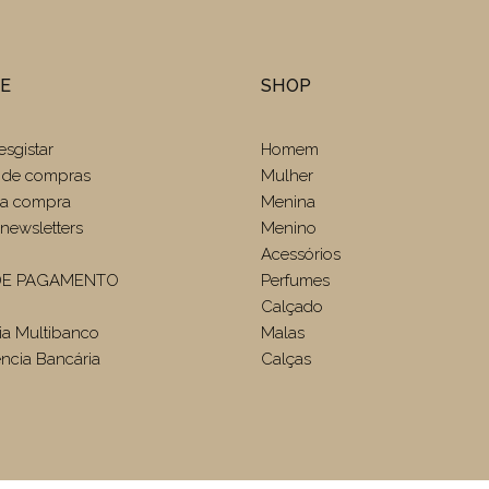
TE
SHOP
esgistar
Homem
 de compras
Mulher
r a compra
Menina
newsletters
Menino
Acessórios
E PAGAMENTO
Perfumes
Calçado
ia Multibanco
Malas
ência Bancária
Calças