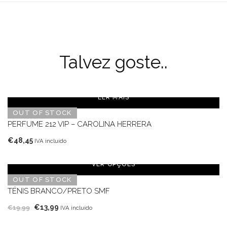
Talvez goste..
LER MAIS
OUT OF STOCK
PERFUME 212 VIP – CAROLINA HERRERA
€
48,45
IVA incluído
VER OPÇÕES
OUT OF STOCK
TÉNIS BRANCO/PRETO SMF
O
O
€
13,99
€
19,99
IVA incluído
preço
preço