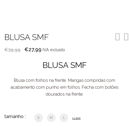
BLUSA SMF
O
O
€
27,99
€
39,99
IVA incluído
preço
preço
BLUSA SMF
original
atual
era:
é:
Blusa com folhos na frente. Mangas compridas com
€39,99.
€27,99.
acabamento com punho em folhos. Fecha com botões
dourados na frente.
tamanho :
S
M
L
CLEAR