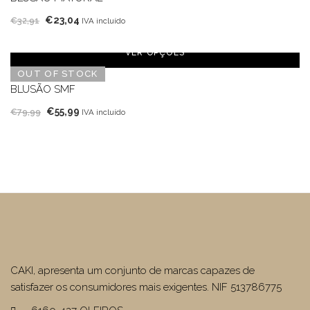
O
O
€
23,04
€
32,91
IVA incluído
preço
preço
original
atual
VER OPÇÕES
era:
é:
OUT OF STOCK
€32,91.
€23,04.
BLUSÃO SMF
O
O
€
55,99
€
79,99
IVA incluído
preço
preço
original
atual
era:
é:
€79,99.
€55,99.
CAKI, apresenta um conjunto de marcas capazes de
satisfazer os consumidores mais exigentes. NIF 513786775