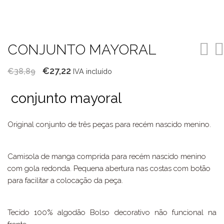
CONJUNTO MAYORAL
O
O
€
27,22
€
38,89
IVA incluído
preço
preço
conjunto mayoral
original
atual
era:
é:
Original conjunto de três peças para recém nascido menino.
€38,89.
€27,22.
Camisola de manga comprida para recém nascido menino
com gola redonda. Pequena abertura nas costas com botão
para facilitar a colocação da peça.
Tecido 100% algodão Bolso decorativo não funcional na