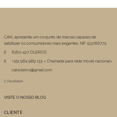
€16,90.
€11,83.
CAKI, apresenta um conjunto de marcas capazes de
satisfazer os consumidores mais exigentes. NIF 513786775
6160-427 OLEIROS
+351 964 989 133 « Chamada para rede móvel nacional»
cakioleiros@gmail.com
Facebook
VISITE O NOSSO BLOG
CLIENTE