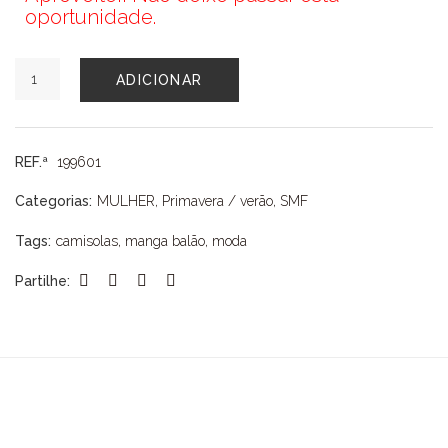
oportunidade.
Quantidade
ADICIONAR
de
CAMISOLA
SMF
COM
REF.ª
199601
MANGA
BALÃO
Categorias:
MULHER
,
Primavera / verão
,
SMF
Tags:
camisolas
,
manga balão
,
moda
Partilhe: