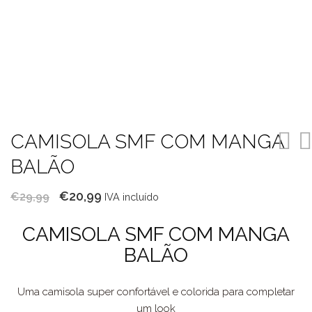
CAMISOLA SMF COM MANGA
BALÃO
O
O
€
20,99
€
29,99
IVA incluído
preço
preço
CAMISOLA SMF COM MANGA
original
atual
BALÃO
era:
é:
€29,99.
€20,99.
Uma camisola super confortável e colorida para completar
um look