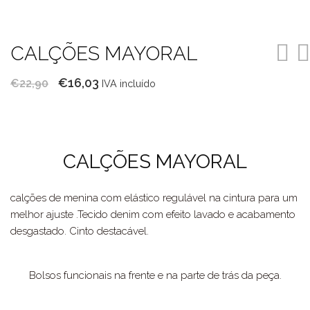
CALÇÕES MAYORAL
O
O
€
16,03
€
22,90
IVA incluído
preço
preço
original
atual
era:
é:
CALÇÕES MAYORAL
€22,90.
€16,03.
calções de menina com elástico regulável na cintura para um
melhor ajuste .Tecido denim com efeito lavado e acabamento
desgastado. Cinto destacável.
Bolsos funcionais na frente e na parte de trás da peça.