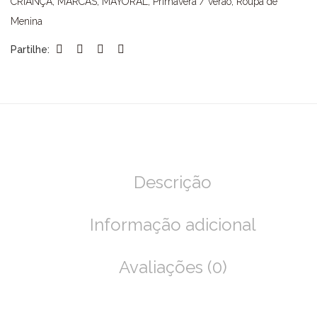
CRIANÇA
,
MARCAS
,
MAYORAL
,
Primavera / verão
,
Roupa de
Menina
Partilhe:
Descrição
Informação adicional
Avaliações (0)