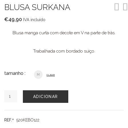
BLUSA SURKANA
€
49,90
IVA incluído
Blusa manga curta com decote em V na parte de trás.
Trabalhada com bordado suiço.
tamanho :
M
CLEAR
Quantidade
ADICIONAR
de
BLUSA
SURKANA
REF.ª
520KEBO122