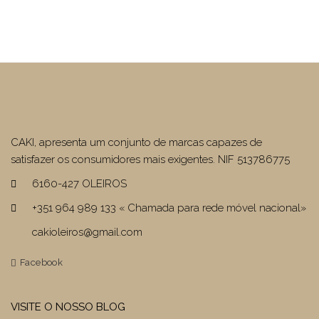
CAKI, apresenta um conjunto de marcas capazes de
satisfazer os consumidores mais exigentes. NIF 513786775
6160-427 OLEIROS
+351 964 989 133 « Chamada para rede móvel nacional»
cakioleiros@gmail.com
Facebook
VISITE O NOSSO BLOG