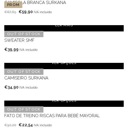
CAMISOLA BRANCA SURKANA
PROM
O
O
€
59,90
€
67,65
IVA incluído
preço
preço
original
atual
LER MAIS
era:
é:
OUT OF STOCK
€67,65.
€59,90.
SWEATER SMF
€
39,99
IVA incluído
VER OPÇÕES
OUT OF STOCK
CAMISEIRO SURKANA
€
34,90
IVA incluído
VER OPÇÕES
OUT OF STOCK
FATO DE TREINO RISCAS PARA BEBÉ MAYORAL
O
O
€
22,54
€
32,20
IVA incluído