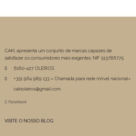
CAKI, apresenta um conjunto de marcas capazes de
satisfazer os consumidores mais exigentes. NIF 513786775
6160-427 OLEIROS
+351 964 989 133 « Chamada para rede móvel nacional»
cakioleiros@gmail.com
Facebook
VISITE O NOSSO BLOG