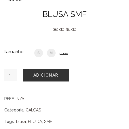
BLUSA SMF
tecido fluido
tamanho :
S
M
CLEAR
Quantidade
ADICIONAR
de
BLUSA
SMF
REF.ª
N/A
Categoria:
CALÇAS
Tags:
blusa
,
FLUIDA
,
SMF