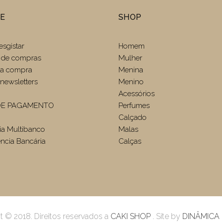
TE
SHOP
esgistar
Homem
 de compras
Mulher
r a compra
Menina
newsletters
Menino
Acessórios
E PAGAMENTO
Perfumes
Calçado
ia Multibanco
Malas
ência Bancária
Calças
t © 2018. Direitos reservados a
CAKI SHOP
. Site by
DINÂMICA 