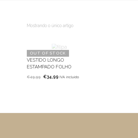
Mostrando o único artigo
OUT OF STOCK
VESTIDO LONGO
ESTAMPADO FOLHO
O
O
€
34,99
€
49,99
IVA incluído
preço
preço
original
atual
era:
é:
€49,99.
€34,99.