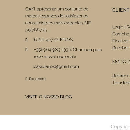
CAKI, apresenta um conjunto de
CLIEN
marcas capazes de satisfazer os
consumidores mais exigentes. NIF
Login | R
513786775
Carrinho
6160-427 OLEIROS
Finaliza
Receber 
+351 964 989 133 « Chamada para
rede móvel nacional»
MODO D
cakioleiros@gmail.com
Referênc
Facebook
Transfer
VISITE O NOSSO BLOG
Copyrigh