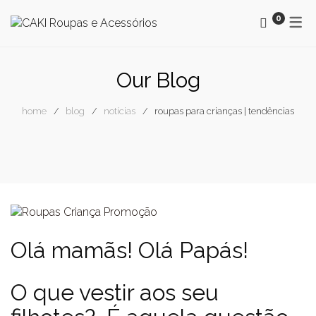
0
MAYORAL
OUTONO / INVERNO
Our Blog
SMF
PRIMAVERA / VERÃO
home
blog
notícias
roupas para crianças | tendências
SURKANA
NEWSLETTER
NEWSLETTER CAKI
BLOG
Olá mamãs! Olá Papás!
O que vestir aos seu