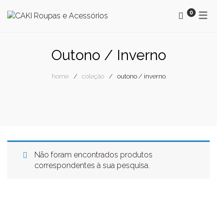
0
MAYORAL
OUTONO / INVERNO
Outono / Inverno
SMF
PRIMAVERA / VERÃO
home
coleção
outono / inverno
SURKANA
NEWSLETTER
NEWSLETTER CAKI
BLOG
Não foram encontrados produtos
correspondentes à sua pesquisa.