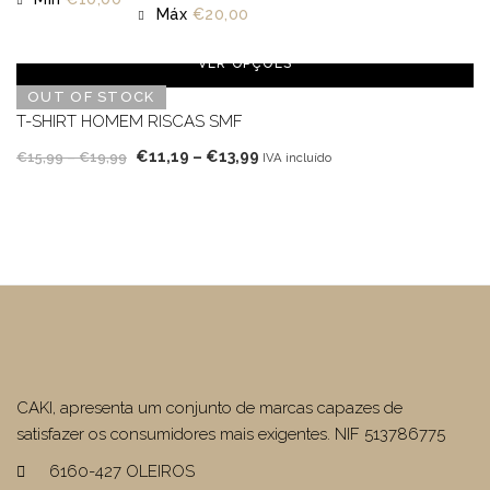
Máx
€
20,00
VER OPÇÕES
OUT OF STOCK
T-SHIRT HOMEM RISCAS SMF
Price
Price
€
11,19
–
€
13,99
€
15,99
–
€
19,99
IVA incluído
range:
range:
€15,99
€11,19
through
through
€19,99
€13,99
CAKI, apresenta um conjunto de marcas capazes de
satisfazer os consumidores mais exigentes. NIF 513786775
6160-427 OLEIROS